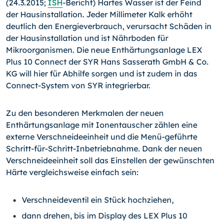
(24.3.2015;
ISH
-Bericht) Hartes Wasser ist der Feind
der Hausinstallation. Jeder Millimeter Kalk erhöht
deutlich den Energieverbrauch, verursacht Schäden in
der Hausinstalla­tion und ist Nährboden für
Mikroorganismen. Die neue Ent­härtungsanlage LEX
Plus 10 Connect der SYR Hans Sasse­rath GmbH & Co.
KG will hier für Abhilfe sorgen und ist zu­dem in das
Connect-System von SYR integrierbar.
Zu den besonderen Merkmalen der neuen
Enthärtungsanla­ge mit Ionentauscher zählen eine
externe Verschneideein­heit und die Menü-geführte
Schritt-für-Schritt-Inbetrieb­nahme. Dank der neuen
Verschneideeinheit soll das Einstel­len der gewünschten
Härte vergleichsweise einfach sein:
Verschneideventil ein Stück hochziehen,
dann drehen, bis im Display des LEX Plus 10