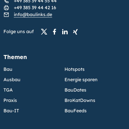
+49 385 39 44 55 44
+49 385 39 44 42 16
info@baulinks.de
Folge uns auf
Themen
Bau
Hotspots
Ausbau
Energie sparen
TGA
BauDates
Praxis
BroKatDowns
Bau-IT
BauFeeds