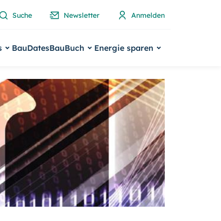
Suche
Newsletter
Anmelden
s
BauDates
BauBuch
Energie sparen