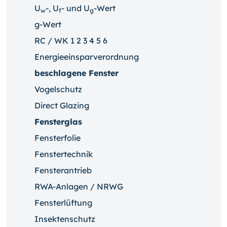
U
-, U
- und U
-Wert
w
f
g
g-Wert
RC / WK 1 2 3 4 5 6
Energieeinsparverordnung
beschlagene Fenster
Vogelschutz
Direct Glazing
Fensterglas
Fensterfolie
Fenstertechnik
Fensterantrieb
RWA-Anlagen / NRWG
Fensterlüftung
Insektenschutz