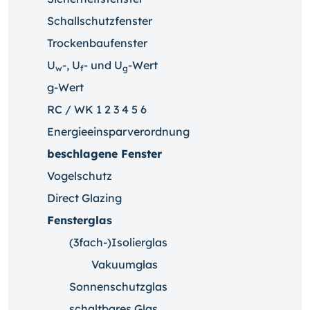
Schallschutzfenster
Trockenbaufenster
U
-, U
- und U
-Wert
w
f
g
g-Wert
RC / WK 1 2 3 4 5 6
Energieeinsparverordnung
beschlagene Fenster
Vogelschutz
Direct Glazing
Fensterglas
(3fach-)Isolierglas
Vakuumglas
Sonnenschutzglas
schaltbares Glas