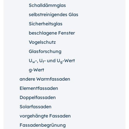
Schalldämmglas
selbstreinigendes Glas
Sicherheitsglas
beschlagene Fenster
Vogelschutz
Glasforschung
U
-, U
- und U
-Wert
w
f
g
g-Wert
andere Warmfassaden
Elementfassaden
Doppelfassaden
Solarfassaden
vorgehängte Fassaden
Fassadenbegrünung