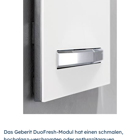
Das Geberit DuoFresh-Modul hat einen schmalen,
hochglanz-verchromten oder anthrazitgrauen