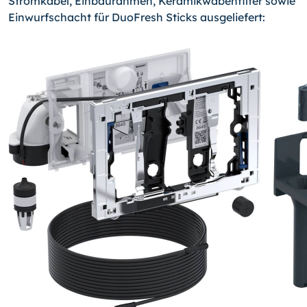
Stromkabel, Einbaurahmen, Keramikwabenfilter sowie
Einwurfschacht für DuoFresh Sticks ausgeliefert: