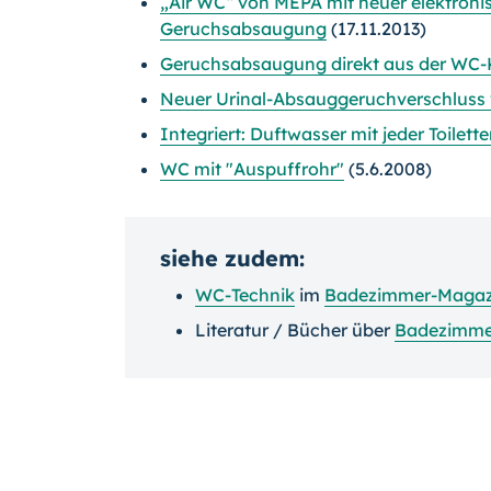
„Air WC“ von MEPA mit neuer elektroni
Geruchsabsaugung
(17.11.2013)
Geruchsabsaugung direkt aus der WC-K
Neuer Urinal-Absauggeruchverschluss 
Integriert: Duftwasser mit jeder Toilet
WC mit "Auspuffrohr"
(5.6.2008)
siehe zudem:
WC-Technik
im
Badezimmer-Magaz
Literatur / Bücher über
Badezimme