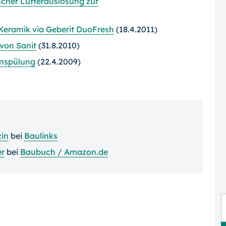
scher Lüfterauslösung zur
eramik via Geberit DuoFresh
(18.4.2011)
von Sanit
(31.8.2010)
tenspülung
(22.4.2009)
in
bei
Baulinks
r
bei
Baubuch / Amazon.de