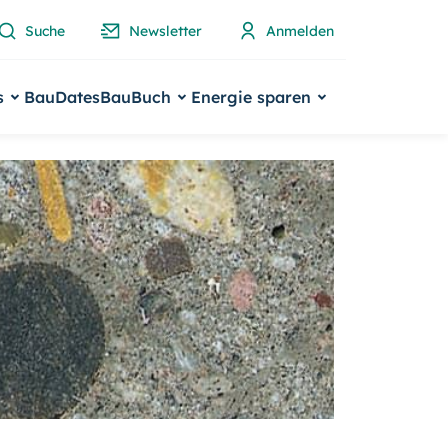
Suche
Newsletter
Anmelden
s
BauDates
BauBuch
Energie sparen