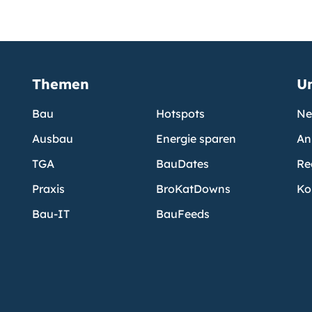
Themen
U
Bau
Hotspots
Ne
Ausbau
Energie sparen
An
TGA
BauDates
Re
Praxis
BroKatDowns
Ko
Bau-IT
BauFeeds