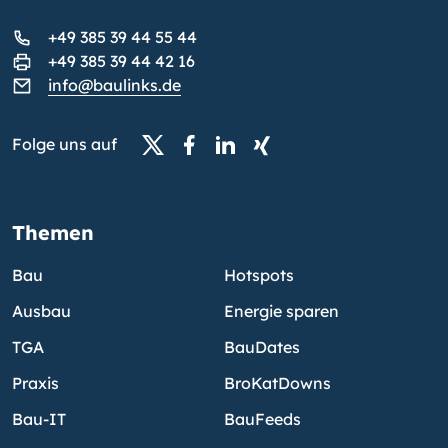
+49 385 39 44 55 44
+49 385 39 44 42 16
info@baulinks.de
Folge uns auf
Themen
Bau
Hotspots
Ausbau
Energie sparen
TGA
BauDates
Praxis
BroKatDowns
Bau-IT
BauFeeds