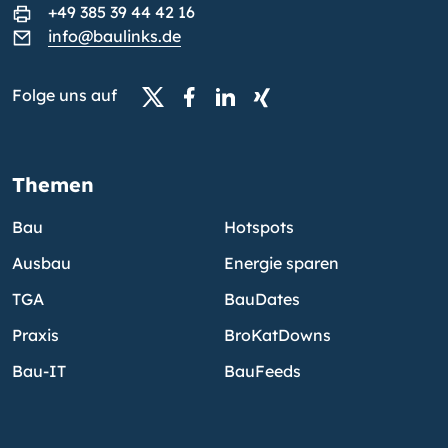
+49 385 39 44 42 16
info@baulinks.de
Folge uns auf
Themen
Bau
Hotspots
Ausbau
Energie sparen
TGA
BauDates
Praxis
BroKatDowns
Bau-IT
BauFeeds