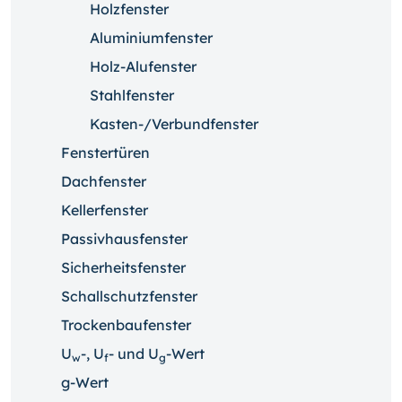
Holzfenster
Aluminiumfenster
Holz-Alufenster
Stahlfenster
Kasten-/Verbundfenster
Fenstertüren
Dachfenster
Kellerfenster
Passivhausfenster
Sicherheitsfenster
Schallschutzfenster
Trockenbaufenster
U
-, U
- und U
-Wert
w
f
g
g-Wert