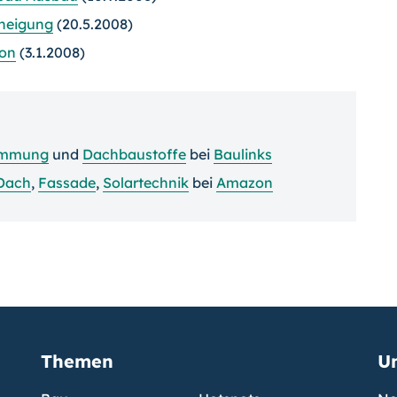
hneigung
(20.5.2008)
ton
(3.1.2008)
mmung
und
Dachbaustoffe
bei
Baulinks
Dach
,
Fassade
,
Solartechnik
bei
Amazon
Themen
U