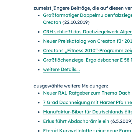
zumeist jüngere Beiträge, die auf diesen ve
Großformatiger Doppelmuldenfalzziege
Creaton
(22.10.2019)
CRH schließt das Dachziegelwerk Alge
Neuer Preiskatalog von Creaton für 20
Creatons „Fitness 2010“-Programm zei
Großflächenziegel Ergoldsbacher E 58 Pl
weitere Details...
ausgewählte weitere Meldungen:
Neuer RAL Ratgeber zum Thema Dach
7 Grad Dachneigung mit Harzer Pfanne
Manufaktur-Biber für Deutschlands ält
Erlus führt Abdachprämie ein
(6.5.2009
Eternit Kurzwellplatte - eine neue Fo