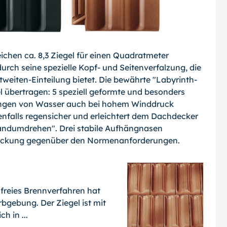
chen ca. 8,3 Ziegel für einen Quadratmeter
 durch seine spezielle Kopf- und Seitenverfalzung, die
ttweiten-Einteilung bietet. Die bewährte "Labyrinth-
l übertragen: 5 speziell geformte und besonders
ringen von Wasser auch bei hohem Winddruck
benfalls regensicher und erleichtert dem Dachdecker
Handumdrehen". Drei stabile Aufhängnasen
ndeckung gegenüber den Normenanforderungen.
freies Brennverfahren hat
gebung. Der Ziegel ist mit
 in ...