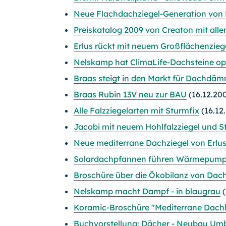
Neue Flachdachziegel-Generation vo
Preiskatalog 2009 von Creaton mit all
Erlus rückt mit neuem Großflächenziege
Nelskamp hat ClimaLife-Dachsteine op
Braas steigt in den Markt für Dachdä
Braas Rubin 13V neu zur BAU
(16.12.20
Alle Falzziegelarten mit Sturmfix
(16.12
Jacobi mit neuem Hohlfalzziegel und S
Neue mediterrane Dachziegel von Erlu
Solardachpfannen führen Wärmepump
Broschüre über die Ökobilanz von Dac
Nelskamp macht Dampf - in blaugrau
(
Koramic-Broschüre "Mediterrane Dach
Buchvorstellung: Dächer - Neubau U