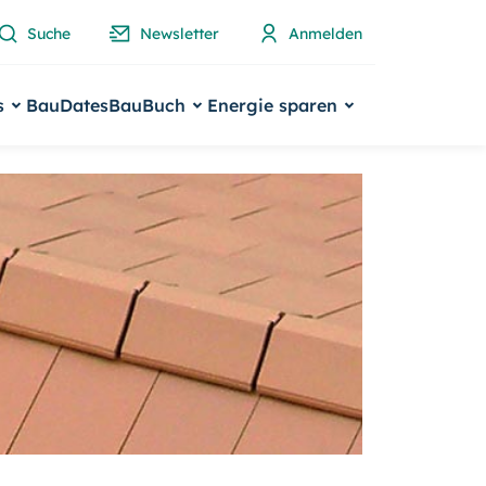
Suche
Newsletter
Anmelden
s
BauDates
BauBuch
Energie sparen