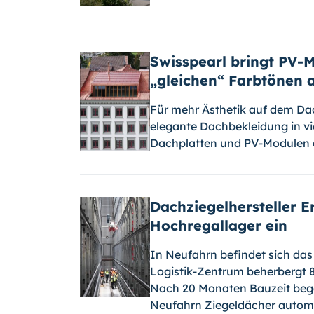
Swisspearl bringt PV-M
„gleichen“ Farbtönen 
Für mehr Ästhetik auf dem Da
elegante Dachbekleidung in vi
Dachplatten und PV-Modulen
Dachziegelhersteller Er
Hochregallager ein
In Neufahrn befindet sich das
Logistik-Zentrum beherbergt 8
Nach 20 Monaten Bauzeit bega
Neufahrn Ziegeldächer automa