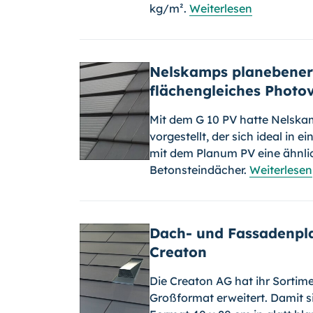
kg/m².
Weiterlesen
Nelskamps planebene
flächengleiches Photo
Mit dem G 10 PV hatte Nelskam
vorgestellt, der sich ideal in e
mit dem Planum PV eine ähnlich
Betonsteindächer.
Weiterlesen
Dach- und Fassadenpl
Creaton
Die Creaton AG hat ihr Sortime
Großformat erweitert. Damit 