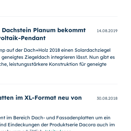
r Dachstein Planum bekommt
14.08.2019
voltaik-Pendant
p auf der Dach+Holz 2018 einen Solar­dach­ziegel
in geneigtes Ziegeldach inte­grie­ren lässt. Nun gibt es
e, leis­tungs­stärkere Konstruktion für geneigte
atten im XL-Format neu von
30.08.2018
nt im Bereich Dach- und Fassa­den­plat­ten um ein
sind Eindeckungen der Produktserie Dacora auch im