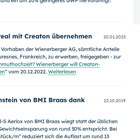
rt und ein um 20% geringeres GWP hervorbringt.
real mit Creaton übernehmen
20.01.2023
 Vorhaben der Wienerberger AG, sämtliche Anteile
Suresnes, Frankreich, zu erwerben, freigegeben - zur
muthochzeit? Wienerberger will Creaton-
en
“ vom 20.12.2022.
Weiterlesen
hstein von BMI Braas dank
22.10.2019
l-S Aerlox von BMI Braas wiegt statt der üblichen
r Gewichtseinsparung von rund 30% entspricht. Bei
Stück/m² reduziert sich die Auflast um rund 13