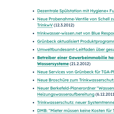
Dezentrale Spülstation mit Hygiene+ F
Neue Probenahme-Ventile von Schell z
TrinkwV
(12.3.2012)
trinkwasser-wissen.net von Blue Respon
Grünbeck aktualisiert Produktprogra
Umweltbundesamt-Leitfaden über ges
Betreiber einer Gewerbeimmobilie haf
Wassersysteme
(21.2.2012)
Neue Services von Grünbeck für TGA-Pl
Neue Broschüre zum Trinkwasserschut
Neuer Berkefeld-Planerordner "Wassera
Heizungswasseraufbereitung
(6.12.201
Trinkwasserschutz: neuer Systemtrenn
DMB: "Mieter müssen keine Kosten für