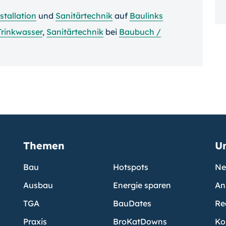
stallation
und
Sanitärtechnik
auf
Baulinks
Trinkwasser
,
Sanitärtechnik
bei
Baubuch /
Themen
U
Bau
Hotspots
Ne
Ausbau
Energie sparen
An
TGA
BauDates
Re
Praxis
BroKatDowns
Ko