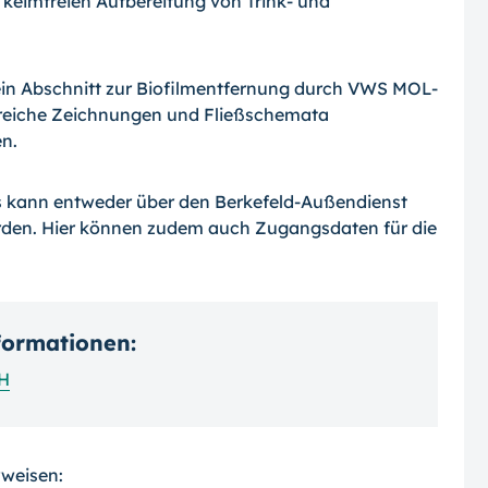
 keimfreien Aufbereitung von Trink- und
ein Abschnitt zur Biofilmentfernung durch VWS MOL-
lreiche Zeichnungen und Fließschemata
en.
rs kann entweder über den Berkefeld-Außendienst
den. Hier können zudem auch Zugangsdaten für die
nformationen:
bH
rweisen: