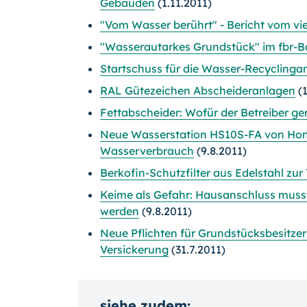
Gebäuden
(1.11.2011)
"Vom Wasser berührt" - Bericht vom 
"Wasserautarkes Grundstück" im fbr-B
Startschuss für die Wasser-Recycling
RAL Gütezeichen Abscheideranlagen
(1
Fettabscheider: Wofür der Betreiber g
Neue Wasserstation HS10S-FA von Hon
Wasserverbrauch
(9.8.2011)
Berkofin-Schutzfilter aus Edelstahl zu
Keime als Gefahr: Hausanschluss muss
werden
(9.8.2011)
Neue Pflichten für Grundstücksbesitze
Versickerung
(31.7.2011)
siehe zudem: