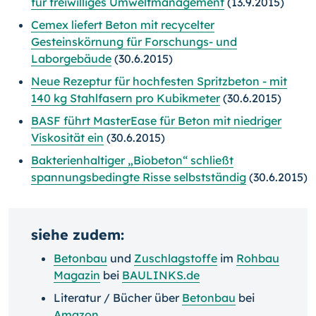
für freiwilliges Umweltmanagement
(13.9.2015)
Cemex liefert Beton mit recycelter
Gesteinskörnung für Forschungs- und
Laborgebäude
(30.6.2015)
Neue Rezeptur für hochfesten Spritzbeton - mit
140 kg Stahlfasern pro Kubikmeter
(30.6.2015)
BASF führt MasterEase für Beton mit niedriger
Viskosität ein
(30.6.2015)
Bakterienhaltiger „Biobeton“ schließt
spannungsbedingte Risse selbstständig
(30.6.2015)
siehe zudem:
Betonbau
und
Zuschlagstoffe
im
Rohbau
Magazin
bei
BAULINKS.de
Literatur / Bücher über
Betonbau
bei
Amazon