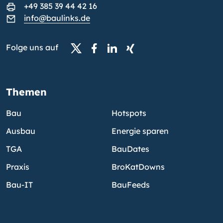
+49 385 39 44 42 16
info@baulinks.de
Folge uns auf
Themen
Bau
Hotspots
Ausbau
Energie sparen
TGA
BauDates
Praxis
BroKatDowns
Bau-IT
BauFeeds