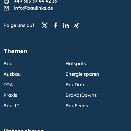
+49 385 39 44 42 16
info@baulinks.de
Folge uns auf
Themen
Bau
Hotspots
Ausbau
Energie sparen
TGA
BauDates
Praxis
BroKatDowns
Bau-IT
BauFeeds