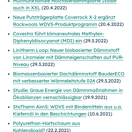
Multifunktionale Holzfaserdämmplatte Isolair
auch in XXL
(20.4.2022)
Neue Putzträgerplatte Coverrock X-2 ergänzt
Rockwools WDVS-Produktprogramm
(20.4.2022)
Covestro führt klimaneutrales Methylen-
Diphenyldiisocyanat (MDI) ein
(29.3.2022)
Linitherm Loop: Neuer biobasierter Dämmstoff
von Linzmeier mit Dämmeigenschaften auf PUR-
Niveau
(29.3.2022)
Biomassenbasierter Dachdämmstoff BauderECO
mit verbesserter Wärmeleitstufe 024
(29.3.2022)
Studie: Graue Energie von Dämmmaßnahmen in
Ökobilanzen vernachlässigbar
(19.9.2021)
StoTherm AimS: WDVS mit Bindemitteln aus u.a.
Kiefernöl in den Beschichtungen
(10.6.2021)
Polyurethan-Hartschaum aus
Kohlendioxid?
(22.2.2021)