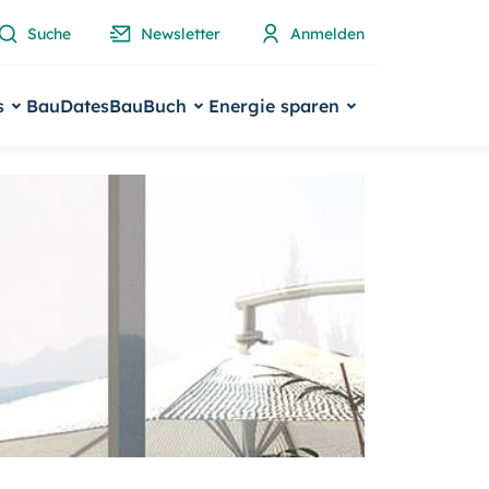
Suche
Newsletter
Anmelden
s
BauDates
BauBuch
Energie sparen