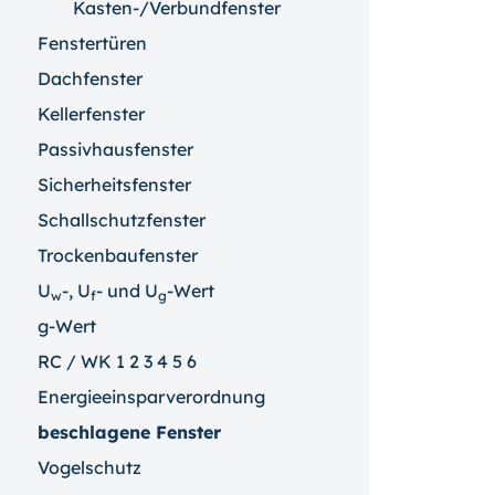
Kasten-/Verbundfenster
Fenstertüren
Dachfenster
Kellerfenster
Passivhausfenster
Sicherheitsfenster
Schallschutzfenster
Trockenbaufenster
U
-, U
- und U
-Wert
w
f
g
g-Wert
RC / WK 1 2 3 4 5 6
Energieeinsparverordnung
beschlagene Fenster
Vogelschutz