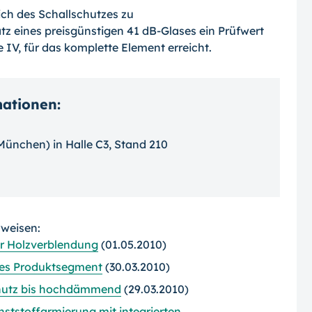
ich des Schallschutzes zu
tz eines preisgünstigen 41 dB-Glases ein Prüfwert
 IV, für das komplette Element erreicht.
mationen:
 München) in Halle C3, Stand 210
rweisen:
er Holzverblendung
(01.05.2010)
eues Produktsegment
(30.03.2010)
chutz bis hochdämmend
(29.03.2010)
nststoffarmierung mit integrierten