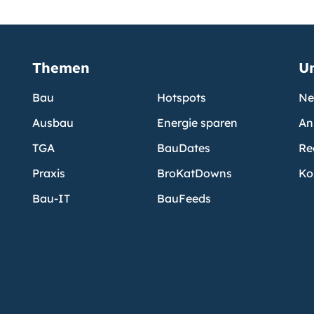
Themen
U
Bau
Hotspots
Ne
Ausbau
Energie sparen
An
TGA
BauDates
Re
Praxis
BroKatDowns
Ko
Bau-IT
BauFeeds