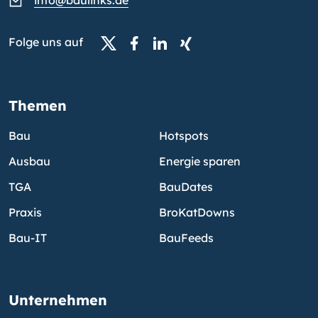
info@baulinks.de
Folge uns auf
Themen
Bau
Hotspots
Ausbau
Energie sparen
TGA
BauDates
Praxis
BroKatDowns
Bau-IT
BauFeeds
Unternehmen