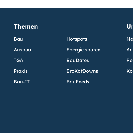
Themen
U
Bau
Hotspots
Ne
Ausbau
Energie sparen
An
TGA
BauDates
Re
Praxis
BroKatDowns
Ko
Bau-IT
BauFeeds