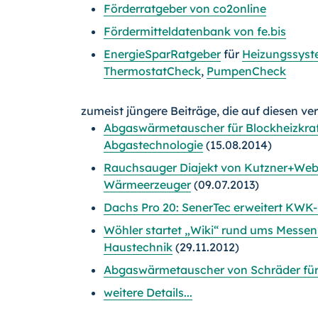
Förderratgeber von co2online
Fördermitteldatenbank von fe.bis
EnergieSparRatgeber
für
Heizungssyst
ThermostatCheck
,
PumpenCheck
zumeist jüngere Beiträge, die auf diesen ve
Abgaswärmetauscher für Blockheizkra
Abgastechnologie
(15.08.2014)
Rauchsauger Diajekt von Kutzner+Webe
Wärmeerzeuger
(09.07.2013)
Dachs Pro 20: SenerTec erweitert KW
Wöhler startet „Wiki“ rund ums Messen,
Haustechnik
(29.11.2012)
Abgaswärmetauscher von Schräder fü
weitere Details...