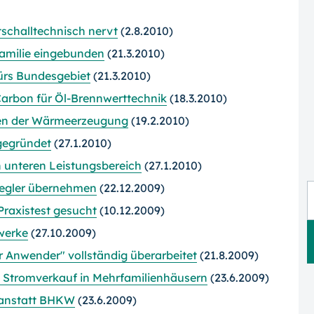
tschalltechnisch nervt
(2.8.2010)
familie eingebunden
(21.3.2010)
ürs Bundesgebiet
(21.3.2010)
arbon für Öl-Brennwerttechnik
(18.3.2010)
ten der Wärmeerzeugung
(19.2.2010)
gegründet
(27.1.2010)
unteren Leistungsbereich
(27.1.2010)
iegler übernehmen
(22.12.2009)
Praxistest gesucht
(10.12.2009)
werke
(27.10.2009)
ür Anwender" vollständig überarbeitet
(21.8.2009)
n Stromverkauf in Mehrfamilienhäusern
(23.6.2009)
 anstatt BHKW
(23.6.2009)