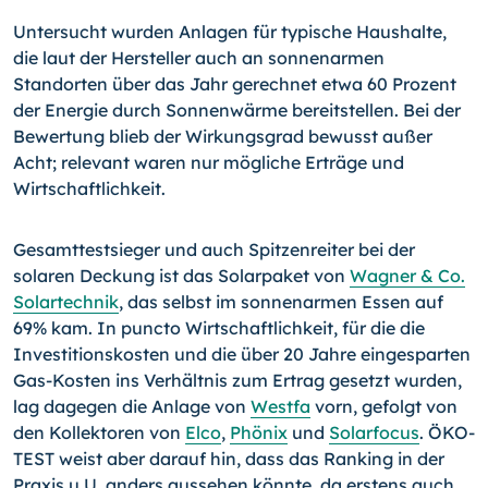
Untersucht wurden Anlagen für typische Haushalte,
die laut der Hersteller auch an sonnenarmen
Standorten über das Jahr gerechnet etwa 60 Prozent
der Energie durch Sonnenwärme bereitstellen. Bei der
Bewertung blieb der Wirkungsgrad bewusst außer
Acht; relevant waren nur mögliche Erträge und
Wirtschaftlichkeit.
Gesamttestsieger und auch Spitzenreiter bei der
solaren Deckung ist das Solarpaket von
Wagner & Co.
Solartechnik
, das selbst im sonnenarmen Essen auf
69% kam. In puncto Wirtschaftlichkeit, für die die
Investitionskosten und die über 20 Jahre eingesparten
Gas-Kosten ins Verhältnis zum Ertrag gesetzt wurden,
lag dagegen die Anlage von
Westfa
vorn, gefolgt von
den Kollektoren von
Elco
,
Phönix
und
Solarfocus
. ÖKO-
TEST weist aber darauf hin, dass das Ranking in der
Praxis u.U. anders aussehen könnte, da erstens auch