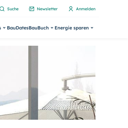
Suche
Newsletter
Anmelden
s
BauDates
BauBuch
Energie sparen