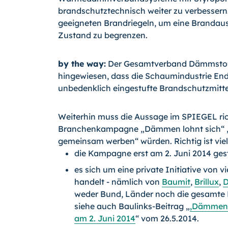
brandschutztechnisch weiter zu verbessern. 
geeigneten Brandriegeln, um eine Brandaus
Zustand zu begrenzen.
by the way:
Der Gesamtverband Dämmstoffi
hingewiesen, dass die Schaumindustrie E
unbedenklich eingestufte Brandschutzmitte
Weiterhin muss die Aussage im SPIEGEL ric
Branchenkampagne „Dämmen lohnt sich“ „B
gemeinsam werben“ würden. Richtig ist vielm
die Kampagne erst am 2. Juni 2014 ges
es sich um eine private Initiative vo
handelt - nämlich von
Bau­mit
,
Brillux
,
weder Bund, Länder noch die gesamte D
siehe auch Bau­links-Beitrag „
,Dämmen l
am 2. Juni 2014
“ vom 26.5.2014.