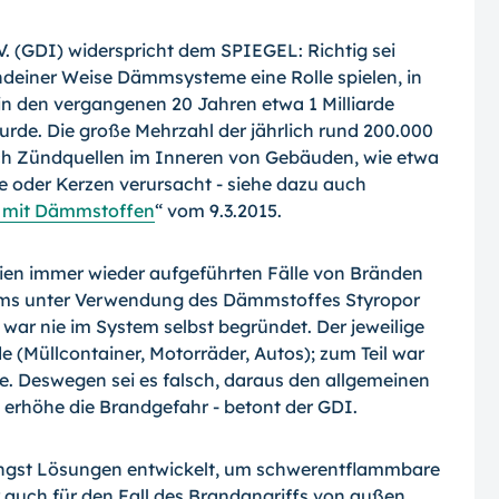
 (GDI) widerspricht dem SPIEGEL: Richtig sei
endeiner Weise Dämmsysteme eine Rolle spielen, in
in den vergangenen 20 Jahren etwa 1 Milliarde
de. Die große Mehrzahl der jährlich rund 200.000
ch Zündquellen im Inneren von Gebäuden, wie etwa
e oder Kerzen verursacht - siehe dazu auch
e mit Dämmstoffen
“ vom 9.3.2015.
en immer wieder aufgeführten Fälle von Bränden
ms unter Verwendung des Dämm­stoffes Styropor
ar nie im System selbst begründet. Der jeweilige
(Müllcontainer, Motorräder, Autos); zum Teil war
e. Des­wegen sei es falsch, daraus den allgemeinen
erhöhe die Brandgefahr - betont der GDI.
ngst Lösungen entwickelt, um schwerent­flammbare
ch für den Fall des Brandan­griffs von außen