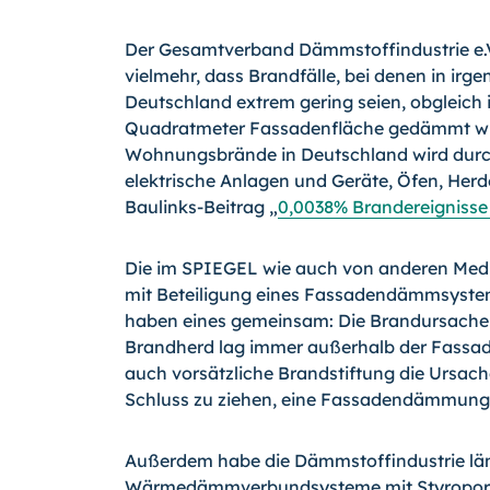
Der Gesamtverband Dämmstoffindustrie e.V.
vielmehr, dass Brandfälle, bei denen in irg
Deutschland extrem gering seien, obgleich 
Quadratmeter Fassa­denfläche gedämmt wur­
Wohnungs­brände in Deutschland wird dur
elektrische Anlagen und Geräte, Öfen, Herd
Baulinks-Beitrag „
0,0038% Brandereigniss
Die im SPIEGEL wie auch von anderen Medi
mit Beteiligung eines Fassadendämmsyste
haben eines gemeinsam: Die Brandursache w
Brandherd lag immer außerhalb der Fassade 
auch vorsätzliche Brandstiftung die Ursach
Schluss zu ziehen, eine Fassadendäm­mung 
Außerdem habe die Dämmstoffindustrie lä
Wärmedämmverbundsysteme mit Styropor au