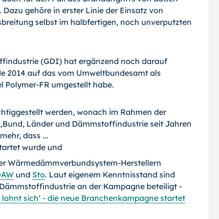
Dazu gehöre in erster Linie der Einsatz von
breitung selbst im halbfertigen, noch unverputzten
ndustrie (GDI) hat ergänzend noch da­rauf
nde 2014 auf das vom Umweltbundesamt als
l Polymer-FR umgestellt habe.
htiggestellt wer­den, wonach im Rahmen der
und, Länder und Dämmstoffindustrie seit Jah­ren
ehr, dass ...
tartet wurde und
n vier Wärmedämm­verbundsystem-Herstellern
DAW
und
Sto
. Laut eigenem Kenntnisstand sind
ämmstoff­industrie an der Kampagne beteiligt -
ohnt sich‘ - die neue Branchen­kampagne startet