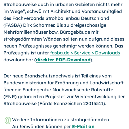
Strohbauweise auch in urbanen Gebieten nichts mehr
im Wege“, schwärmt Architekt und Vorstandsmitglied
des Fachverbands Strohballenbau Deutschland
(FASBA) Dirk Scharmer. Bis zu dreigeschossige
Mehrfami­lienhäuser bzw. Bürogebäude mit
strohgedämmten Wänden sollten nun aufgrund die­ses
neuen Prüfzeugnisses genehmigt werden können. Das
Prüfzeugnis ist unter
fas­ba.de > Service > Downloads
downloadbar (
direkter PDF-Download
).
Der neue Brandschutznachweis ist Teil eines vom
Bundesministerium für Ernährung und Landwirtschaft
über die Fachagentur Nachwachsende Rohstoffe
(FNR) geför­derten Projektes zur Weiterentwicklung der
Strohbauweise (Förderkennzeichen 22015511).
Weitere Informationen zu strohgedämmten
Außenwänden können per
E-Mail an