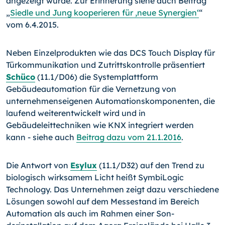
angezeigt wurde. Zur Erinnerung siehe auch Beitrag
„
Siedle und Jung kooperieren für ,neue Synergien‘
“
vom 6.4.2015.
Neben Einzelprodukten wie das DCS Touch Display für
Türkom­munikation und Zutrittskontrolle präsentiert
Schüco
(11.1/
­D06) die Systemplattform
Gebäudeautomation für die Vernet­zung von
unternehmenseigenen Automationskomponenten, die
laufend weiterentwickelt wird und in
Gebäudeleittechniken wie KNX integriert werden
kann - siehe auch
Beitrag dazu vom 21.1.2016
.
Die Antwort von
Esylux
(11.1/D32) auf den Trend zu
biologisch wirksamem Licht heißt SymbiLogic
Technology. Das Unternehmen zeigt dazu verschiedene
Lösungen sowohl auf dem Messestand im Bereich
Automation als auch im Rahmen einer Son­