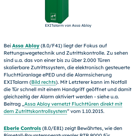
EXITalarm von Assa Abloy
Bei
Assa Abloy
(8.0/F41) liegt der Fokus auf
Rettungswege­technik und Zutrittskontrolle. Zu sehen
sind u.a. das von einer bis zu über 2.000 Türen
skalierbare Zutrittssystem, die elek­tronisch gesteuerte
Fluchttüranlage ePED und die Alarmsiche­rung
EXITalarm (
Bild rechts
). Mit Letzterer kann im Notfall
die Tür schnell mit einem Handgriff geöffnet und damit
gleichzeitig der Alarm aktiviert werden - siehe u.a.
Beitrag „
Assa Abloy vernetzt Fluchttüren direkt mit
dem Zutrittskontrollsystem
“ vom 1.10.2015.
Eberle Controls
(8.0/E81) zeigt Bewährtes, wie den
Bimetall-
Raumtemperaturregler RTR 9000 für