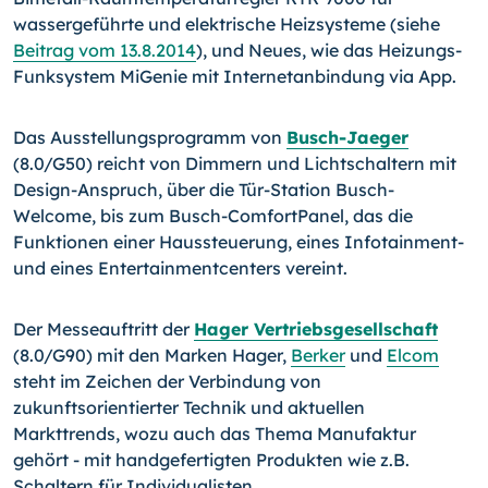
wassergeführte und elek­trische Heizsysteme (siehe
Beitrag vom 13.8.2014
), und Neu­es, wie das Heizungs-
Funksystem MiGenie mit Internetanbin­dung via App.
Das Ausstellungsprogramm von
Busch-Jaeger
(8.0/G50) reicht von Dimmern und Lichtschaltern mit
Design-Anspruch, über die Tür-Station Busch-
Welcome, bis zum Busch-Com­fortPanel, das die
Funktionen einer Haussteuerung, eines Infotainment-
und eines Entertainmentcenters vereint.
Der Messeauftritt der
Hager Vertriebsgesellschaft
(8.0/G90) mit den Marken Hager,
Berker
und
Elcom
steht im Zeichen der Verbindung von
zukunftsorientierter Technik und aktuellen
Markttrends, wozu auch das Thema Manufaktur
gehört - mit handgefer­tigten Produkten wie z.B.
Schaltern für Individualisten.