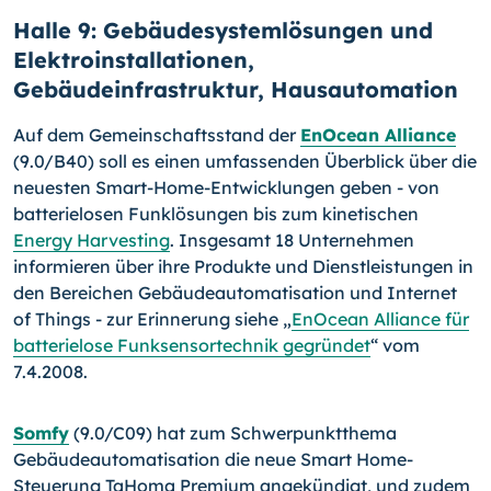
Halle 9: Gebäudesystemlösungen und
Elektroinstallationen,
Gebäudeinfrastruktur, Hausautomation
Auf dem Gemeinschaftsstand der
EnOcean Alliance
(9.0/B40) soll es einen umfas­senden Überblick über die
neuesten Smart-Home-Entwicklungen geben - von
batterie­losen Funklösungen bis zum kinetischen
Energy Harvesting
. Insgesamt 18 Unterneh­men
informieren über ihre Produkte und Dienstleistungen in
den Bereichen Gebäudeau­tomatisation und Internet
of Things - zur Erinnerung siehe „
EnOcean Alliance für
bat­terielose Funksensortechnik gegründet
“ vom
7.4.2008.
Somfy
(9.0/C09) hat zum Schwerpunktthema
Gebäudeautomatisation die neue Smart Home-
Steuerung TaHoma Premium angekündigt, und zudem