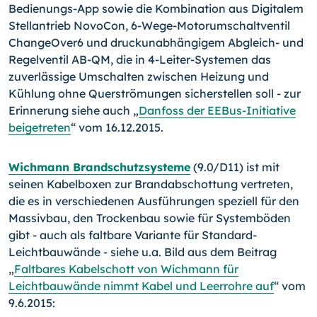
Bedienungs-App sowie die Kombination aus Digitalem
Stellantrieb NovoCon, 6-
Wege-Motorumschaltventil
ChangeOver6 und druckunabhängi­gem Abgleich- und
Regelventil AB-QM, die in 4-Leiter-Syste­men das
zuverlässige Umschalten zwischen Heizung und
Kühlung ohne Querströmun­gen sicherstellen soll - zur
Erinnerung siehe auch „
Danfoss der EEBus-Initiative
beige­treten
“ vom 16.12.2015.
Wichmann Brandschutzsysteme
(9.0/D11) ist mit
seinen Kabelboxen zur Brandab­schottung vertreten,
die es in verschiedenen Ausführungen speziell für den
Massiv­bau, den Trockenbau sowie für Systemböden
gibt - auch als faltbare Variante für Standard-
Leichtbauwände - siehe u.a. Bild aus dem Beitrag
„
Faltbares Kabelschott von Wichmann für
Leichtbauwände nimmt Kabel und Leerrohre auf
“ vom
9.6.2015: