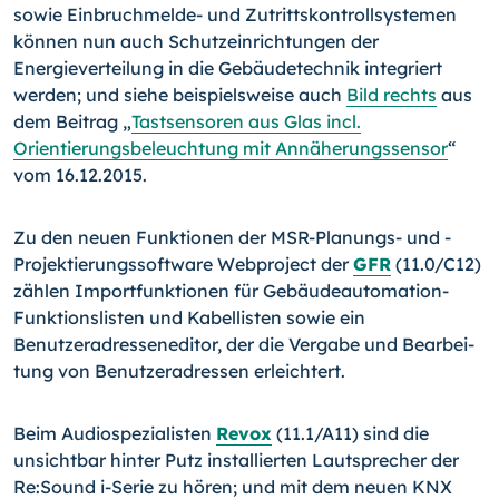
sowie Einbruch­melde- und Zutrittskontrollsystemen
können nun auch Schutz­einrichtungen der
Energieverteilung in die Gebäudetechnik in­tegriert
werden; und siehe beispielsweise auch
Bild rechts
aus
dem Beitrag „
Tastsensoren aus Glas incl.
Orientierungsbe­leuchtung mit Annäherungssensor
“
vom 16.12.2015.
Zu den neuen Funktionen der MSR-Planungs- und -
Projektierungssoftware Webpro­ject der
GFR
(11.0/C12)
zählen Importfunktionen für Gebäudeautomation-
Funktions­listen und Kabellisten sowie ein
Benutzeradresseneditor, der die Vergabe und Bearbei­
tung von Benutzeradressen erleichtert.
Beim Audiospezialisten
Revox
(11.1/A11) sind die
unsichtbar hinter Putz installierten Lautsprecher der
Re:Sound i-Serie zu hören; und mit dem neuen KNX