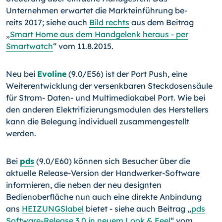
Unternehmen erwartet die Markteinführung be­
reits 2017; siehe auch
Bild rechts
aus dem Beitrag
„
Smart Home aus dem Handgelenk heraus - per
Smartwatch
“ vom 11.8.2015.
Neu bei
Evoline
(9.0/E56) ist der Port Push, eine
Weiterent­wicklung der versenkbaren Steckdosensäule
für Strom- Da­ten- und Multimediakabel Port. Wie bei
den anderen Elektrifi­zie­rungsmodulen des Herstellers
kann die Belegung individu­ell zusammengestellt
werden.
Bei
pds
(9.0/E60) können sich Besucher über die
aktuelle Release-Version der Hand­werker-Software
informieren, die neben der neu designten
Bedienoberfläche nun auch eine direkte Anbindung
ans
HEIZUNGSlabel
bietet - siehe auch Beitrag „
pds
Software-
Release 3.0 in neuem Look & Feel
“ vom