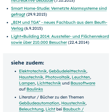
netzreaktive Gebäude
(7.10.2015)
Smart Home-Studie: Vernetzte Alarmsysteme sind
gefragt
(29.9.2015)
„BIM und TGA“ - neues Fachbuch aus dem Beuth-
Verlag
(6.9.2015)
Light+Building 2014: Aussteller- und Flächenrekord
sowie über 210.000 Besucher
(22.4.2014)
siehe zudem:
Elektrotechnik
,
Gebäudeleittechnik
,
Haustechnik
,
Photovoltaik
,
Leuchten
,
Lampen
,
Lichttechnik
und
Bausoftware
auf
Baulinks
Literatur / Bücher zu den Themen
Gebäudeautomation
,
Haustechnik
,
Beleuchtung
,
Licht
bei
Baubuch /