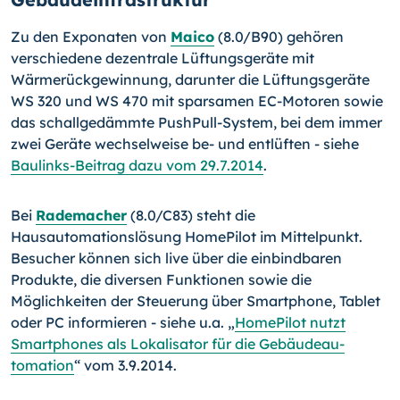
Zu den Exponaten von
Maico
(8.0/B90) gehören
verschiedene dezentrale Lüftungsge­räte mit
Wärmerückgewinnung, darunter die Lüftungsgeräte
WS 320 und WS 470 mit sparsamen EC-Motoren sowie
das schallgedämmte PushPull-System, bei dem immer
zwei Geräte wechselweise be- und entlüften - siehe
Baulinks-Beitrag dazu vom 29.7.
2014
.
Bei
Rademacher
(8.0/C83) steht die
Hausautomationslösung HomePilot im Mittel­punkt.
Besucher können sich live über die einbindbaren
Produkte, die diversen Funk­tionen sowie die
Möglichkeiten der Steuerung über Smartphone, Tablet
oder PC infor­mieren - siehe u.a. „
HomePilot nutzt
Smartphones als Lokalisator für die Gebäudeau­
tomation
“ vom 3.9.2014.