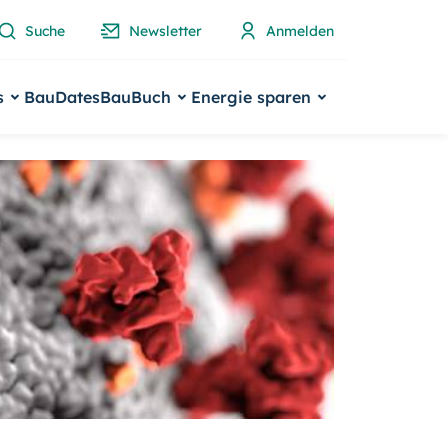
Suche
Newsletter
Anmelden
s
BauDates
BauBuch
Energie sparen