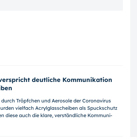
erspricht deutliche Kommunikation
iben
durch Tröpfchen und Aerosole der Coro­na­vi­rus
rden vielfach Acrylglasscheiben als Spuck­schutz
en diese auch die klare, ver­ständ­liche Kom­mu­ni­