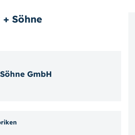
 + Söhne
 Söhne GmbH
briken