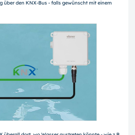
g über den KNX-Bus - falls gewünscht mit einem
 überall dort, wo Wasser austreten könnte - wie z.B.