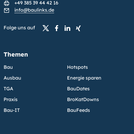
+49 385 39 44 42 16
info@baulinks.de
Folge uns auf
Themen
Bau
Hotspots
Ausbau
Energie sparen
TGA
BauDates
Praxis
BroKatDowns
Bau-IT
BauFeeds