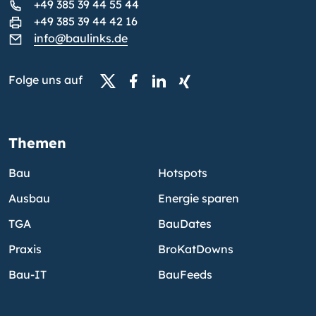
+49 385 39 44 55 44
+49 385 39 44 42 16
info@baulinks.de
Folge uns auf
Themen
Bau
Hotspots
Ausbau
Energie sparen
TGA
BauDates
Praxis
BroKatDowns
Bau-IT
BauFeeds