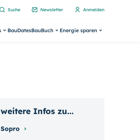
Suche
Newsletter
Anmelden
s
BauDates
BauBuch
Energie sparen
weitere Infos zu...
Sopro