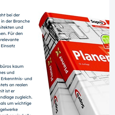
ht bei der
 in der Branche
hitekten und
enen. Für den
 relevante
 Einsatz
erbüros kaum
hes und
 Erkenntnis- und
tets an realen
t ist er
ndlage zugleich.
als um wichtige
egelwerke