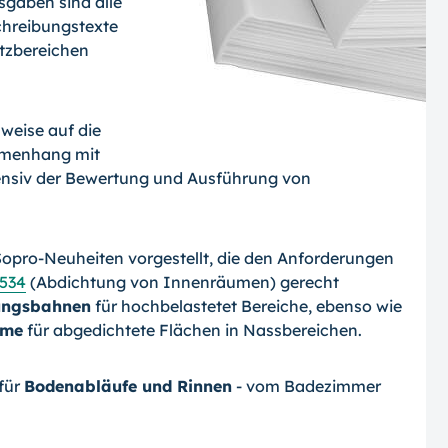
sgaben sind alle
chreibungstexte
tzbereichen
sweise auf die
mmenhang mit
ensiv der Bewertung und Ausführung von
Sopro-Neuheiten vorgestellt, die den Anforderungen
534
(Abdichtung von Innenräumen) gerecht
ungsbahnen
für hochbelastetet Bereiche, ebenso wie
eme
für abgedichtete Flächen in Nassbereichen.
 für
Bodenabläufe und Rinnen
- vom Badezimmer