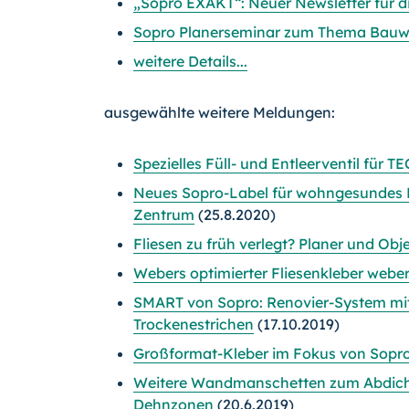
„Sopro EXAKT“: Neuer Newsletter für d
Sopro Planerseminar zum Thema Bauw
weitere Details...
ausgewählte weitere Meldungen:
Spezielles Füll- und Entleerventil für
Neues Sopro-Label für wohngesundes 
Zentrum
(25.8.2020)
Fliesen zu früh verlegt? Planer und O
Webers optimierter Fliesenkleber webe
SMART von Sopro: Renovier-System mit g
Trockenestrichen
(17.10.2019)
Großformat-Kleber im Fokus von Sopr
Weitere Wandmanschetten zum Abdicht
Dehnzonen
(20.6.2019)