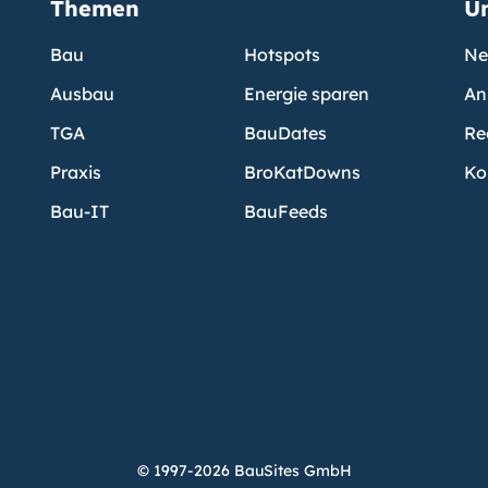
Themen
U
Bau
Hotspots
Ne
Ausbau
Energie sparen
An
TGA
BauDates
Re
Praxis
BroKatDowns
Ko
Bau-IT
BauFeeds
© 1997-2026 BauSites GmbH