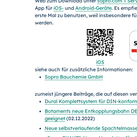
Web zum Download unter
sopro.com > Serv
App für
iOS-
und
Android-Geräte
. Es empfie
erste Mal zu benutzen, weil insbesondere f
werden.
iOS
siehe auch für zusätzliche Informationen:
Sopro Bauchemie GmbH
zumeist jüngere Beiträge, die auf diesen ve
Dural Komplettsystem für DIN-konfor
Botaments neue Entkopplungsbahn DE
geeignet
(02.12.2022)
Neue selbstverlaufende Spachtelmasse