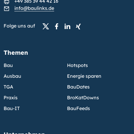
+49 385 39 44 42 16
info@baulinks.de
Folge uns auf
Themen
Bau
Hotspots
Ausbau
Energie sparen
TGA
BauDates
Praxis
BroKatDowns
Bau-IT
BauFeeds