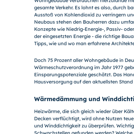
Wohngebäude verbrauchen hierzulande meh
gesamte Verkehr. Es lohnt es also, durch
Ausstoß von Kohlendioxid zu verringern und
Neubaus stehen den Bauherren dazu umfang
Konzepte wie
Niedrig-Energie-,
Passiv- ode
der eingesetzten Energie - die richtige Ba
Tipps, wie und wo man erfahrene Architekt
Doch 75 Prozent aller Wohngebäude in Deut
Wärmeschutzverordnung im Jahr 1977 gebau
Einsparungspotenziale geschätzt. Das Hand
Hausversorgung auf den aktuellsten Stand 
Wärmedämmung und Winddichti
Heizwärme, die sich gleich wieder über K
Decken verflüchtigt, wird ohne Nutzen teu
und Winddichtigkeit zu überprüfen. Wichti
Schwachstellen gefunden werden? Welche M