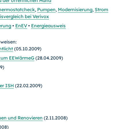
d der öffentlichen Hand
hermostatcheck
,
Pumpen
,
Modernisierung
,
Strom
svergleich bei Verivox
erung
•
EnEV
•
Energieausweis
rweisen:
tlicht
(05.10.2009)
d zum EEWärmeG
(28.04.2009)
9)
der ISH
(22.02.2009)
uen und Renovieren
(2.11.2008)
008)