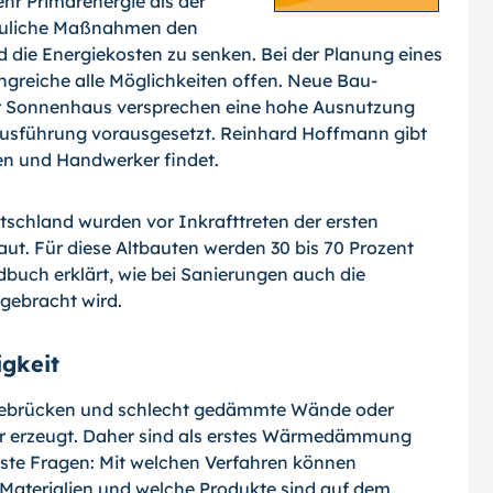
r Primärenergie als der
 bauliche Maßnahmen den
 die Energiekosten zu senken. Bei der Planung eines
reiche alle Möglichkeiten offen. Neue Bau-
r Sonnenhaus versprechen eine hohe Ausnutzung
uausführung vorausgesetzt. Reinhard Hoffmann gibt
en und Handwerker findet.
schland wurden vor Inkrafttreten der ersten
t. Für diese Altbauten werden 30 bis 70 Prozent
buch erklärt, wie bei Sanierungen auch die
gebracht wird.
gkeit
ältebrücken und schlecht gedämmte Wände oder
er erzeugt. Daher sind als erstes Wärmedämmung
gste Fragen: Mit welchen Verfahren können
aterialien und welche Produkte sind auf dem