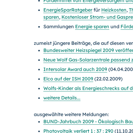
Fördermittel von Energieversorgern un
EnergieSparRatgeber
für
Heizkosten
,
T
sparen
,
Kostenloser Strom- und Gasprei
Sammlungen
Energie sparen
und
Förd
zumeist jüngere Beiträge, die auf diesen ve
Bundesweiter Heizspiegel 2009 veröffen
Neue Wolf Gas-Solarzentrale passen
Intersolar Award auch 2009
(04.04.200
Elco auf der ISH 2009
(22.02.2009)
Wolfs-Kinder als Energieschrecks auf 
weitere Details...
ausgewählte weitere Meldungen:
BUND-Jahrbuch 2009 - Ökologisch Ba
Photovoltaik verliert 1 : 37 : 290
(11.10.2