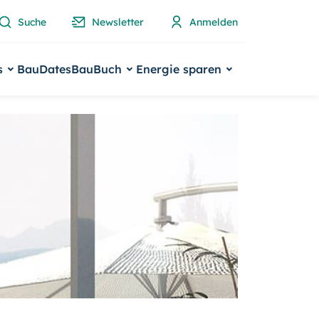
Suche
Newsletter
Anmelden
s
BauDates
BauBuch
Energie sparen