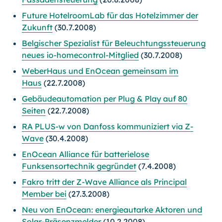
Future HotelroomLab für das Hotelzimmer der
Zukunft
(30.7.2008)
Belgischer Spezialist für Beleuchtungssteuerung
neues io-homecontrol-Mitglied
(30.7.2008)
WeberHaus und EnOcean gemeinsam im
Haus
(22.7.2008)
Gebäudeautomation per Plug & Play auf 80
Seiten
(22.7.2008)
RA PLUS-w von Danfoss kommuniziert via Z-
Wave
(30.4.2008)
EnOcean Alliance für batterielose
Funksensortechnik gegründet
(7.4.2008)
Fakro tritt der Z-Wave Alliance als Principal
Member bei
(27.3.2008)
Neu von EnOcean: energieautarke Aktoren und
Solar-Präsenzmelder
(10.2.2008)