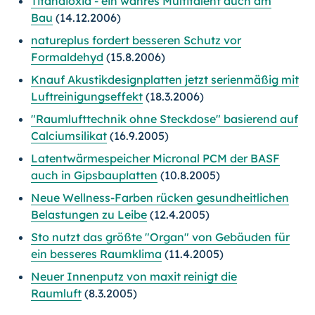
Titandioxid - ein wahres Multitalent auch am
Bau
(14.12.2006)
natureplus fordert besseren Schutz vor
Formaldehyd
(15.8.2006)
Knauf Akustikdesignplatten jetzt serienmäßig mit
Luftreinigungseffekt
(18.3.2006)
"Raumlufttechnik ohne Steckdose" basierend auf
Calciumsilikat
(16.9.2005)
Latentwärmespeicher Micronal PCM der BASF
auch in Gipsbauplatten
(10.8.2005)
Neue Wellness-Farben rücken gesundheitlichen
Belastungen zu Leibe
(12.4.2005)
Sto nutzt das größte "Organ" von Gebäuden für
ein besseres Raumklima
(11.4.2005)
Neuer Innenputz von maxit reinigt die
Raumluft
(8.3.2005)