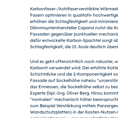
Karbonfaser-/kohlfaserverstärkte Wärme
Fasern optimieren in qualitativ hochwerti
erhöhen die Schlagfestigkeit und minimiere
Dämmsystemhersteller Caparol nutzt die K
Fassaden gegenüber punktuellen mechanisc
dafür entwickelte Karbon-Spachtel sorgt ab 
Schlagfestigkeit, die 15 Joule deutlich übers
Und es geht offensichtlich noch robuster,
Karbonit verwendet wird: Der erhöhte Kohle
Schichtdicke und die 2-Komponentigkeit sol
Fassade auf Sockelhöhe nahezu "unzerstörba
das Ermessen, die Sockelhöhe selbst zu be
Experte Dipl.-Ing. Oliver Berg. Hinzu komm
"normalen" mechanisch höher beanspruc
zum Beispiel Verstärkung mittels Panzergew
Wandschutzplatten) in der Kosten-Nutzen-R