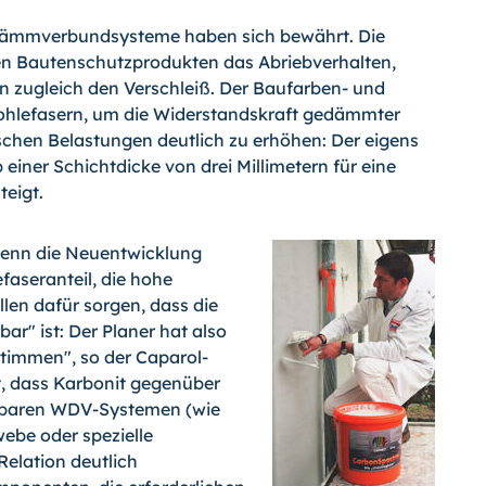
dämmverbundsysteme haben sich bewährt. Die
gen Bautenschutzprodukten das Abriebverhalten,
n zugleich den Verschleiß. Der Baufarben- und
ohlefasern, um die Widerstandskraft gedämmter
hen Belastungen deutlich zu erhöhen: Der eigens
einer Schichtdicke von drei Millimetern für eine
teigt.
 wenn die Neuentwicklung
faseranteil, die hohe
len dafür sorgen, dass die
r" ist: Der Planer hat also
stimmen", so der Caparol-
t, dass Karbonit gegenüber
hbaren WDV-Systemen (wie
ebe oder spezielle
elation deutlich