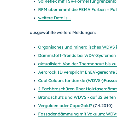
SolReflex mit TSR-Formel für grenzenl
RPM übernimmt die FEMA Farben + Pu
weitere Details...
ausgewählte weitere Meldungen:
Organisches und mineralisches WDVS
Dämmstoff-Trends bei WDV-Systemen
aktualisiert: Von der Thermohaut bis
Aerorock ID verspricht EnEV-gerecht
Cool Colours für dunkle (WDVS-)Fassad
2 Fachbroschüren über Holzfaserdäm
Brandschutz und WDVS - auf 32 Seiten
Vergolden oder CapaGold?
(7.4.2010)
Fassadendämmung mit Vakuum: WDVS