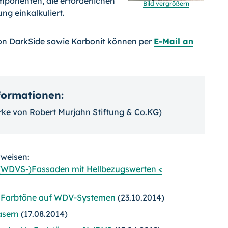
mponenten, die erforderlichen
Bild vergrößern
ung einkalkuliert.
on DarkSide sowie Karbonit können per
E-Mail an
nformationen:
ke von Robert Murjahn Stiftung & Co.KG)
rweisen:
 (WDVS-)Fassaden mit Hellbezugswerten <
e Farbtöne auf WDV-Systemen
(23.10.2014)
asern
(17.08.2014)