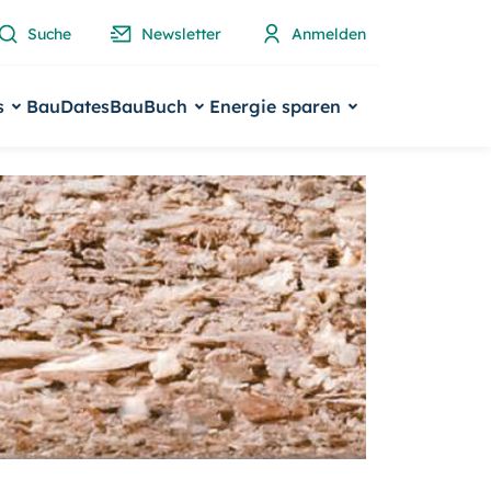
Suche
Newsletter
Anmelden
s
BauDates
BauBuch
Energie sparen