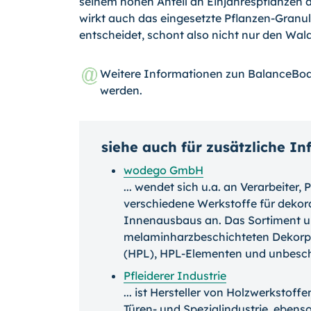
seinem hohen Anteil an Einjahrespflanzen an
wirkt auch das eingesetzte Pflanzen-Granul
entscheidet, schont also nicht nur den Wal
Weitere Informationen zun BalanceBo
werden.
siehe auch für zusätzliche I
wodego GmbH
... wendet sich u.a. an Verarbeiter,
verschiedene Werkstoffe für dekor
Innenausbaus an. Das Sortiment u
melaminharzbeschichteten Dekorpl
(HPL), HPL-Elementen und unbesch
Pfleiderer Industrie
... ist Hersteller von Holzwerkstof
Türen- und Spezialindustrie, eben