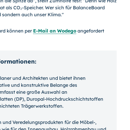
 die Spitze ab", stellt Zumholte fest: "Denn wie Holz
at als CO₂-Speicher. Wer sich für BalanceBoard
d sondern auch unser Klima."
ard können per
E-Mail an Wodego
angefordert
nformationen:
 Planer und Architekten und bietet ihnen
ative und konstruktive Belange des
mfasst eine große Auswahl an
atten (DP), Duropal-Hochdruckschichtstoffen
ichteten Trägerwerkstoffen.
fen und Veredelungsprodukten für die Möbel-,
so wie für den Innenausbau, Holzrahmenbau und