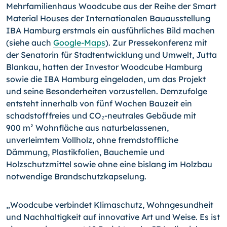
Mehrfamilienhaus Wood­cube aus der Reihe der Smart
Material Houses der Internatio­nalen Bauausstellung
IBA Hamburg erstmals ein ausführliches Bild machen
(siehe auch
Google-Maps
).
Zur Pressekonferenz mit
der Senatorin für Stadt­entwicklung und Umwelt, Jutta
Blankau, hatten der Investor Woodcube Hamburg
sowie die IBA Hamburg eingeladen, um das Projekt
und seine Besonderheiten vorzustellen. Demzufolge
entsteht innerhalb von fünf Wochen Bauzeit ein
schadstoff­freies und CO₂-neutrales Gebäude mit
900 m² Wohnfläche aus naturbelassenen,
unverleimtem Vollholz, ohne fremdstoffliche
Dämmung, Plastikfolien, Bauchemie und
Holzschutzmittel sowie ohne eine bislang im Holzbau
notwendige Brandschutzkapselung.
„Woodcube verbindet Klimaschutz, Wohngesundheit
und Nachhaltigkeit auf innovative Art und Weise. Es ist