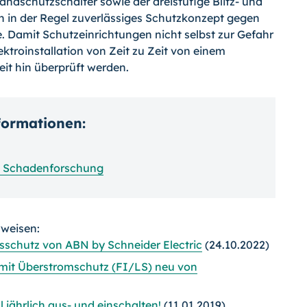
andschutzschalter sowie der dreistufi­ge Blitz- und
in der Regel zuverlässiges Schutzkonzept gegen
e. Damit Schutzein­richtungen nicht selbst zur Gefahr
ktro­installation von Zeit zu Zeit von einem
it hin überprüft werden.
nformationen:
d Schadenforschung
rweisen:
sschutz von ABN by Schneider Electric
(24.10.2022)
 mit Überstromschutz (FI/LS) neu von
 jährlich aus- und einschalten!
(11.01.2019)