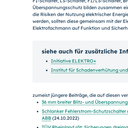
FI-Schalter, LS-Schalter, FI/LS-Schalter, Br
Überspannungsschutz bilden zusammen ein 
die Risiken der Nutzung elektrischer Energi
werden, sollten diese gemeinsam mit der Ele
Elektrofachmann auf Funktion und Sicherhe
siehe auch für zusätzliche I
Initiative ELEKTRO+
Institut für Schadenverhütung un
zumeist jüngere Beiträge, die auf diesen ve
36 mm breiter Blitz- und Überspannung
Schlanker Fehlerstrom-Schutzschalter
ABB
(24.10.2022)
TÜV Rheinland rät: Sicherungen dreimal