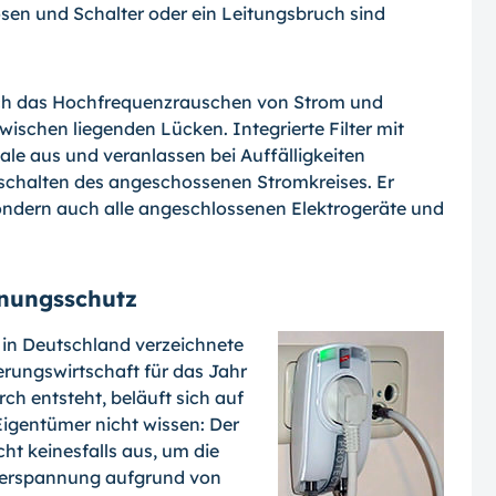
sen und Schalter oder ein Leitungsbruch sind
lich das Hochfrequenzrauschen von Strom und
ischen liegenden Lücken. Integrierte Filter mit
le aus und veranlassen bei Auf­fälligkeiten
schalten des angeschossenen Stromkreises. Er
ondern auch alle ange­schlossenen Elektrogeräte und
nnungsschutz
in Deutschland ver­zeichnete
ungs­wirtschaft für das Jahr
ch entsteht, beläuft sich auf
Eigentümer nicht wissen: Der
cht keinesfalls aus, um die
Überspannung aufgrund von