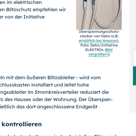
en im elektrischen
n Blitzschutz emp­fehlen wir
 von der Initiative
Überspannungsschutz­
stecker von Dehn (z.B.
erhältlich bei Amazon
),
Foto: Dehn/Initiative
ELEKTRO+ (
Bild
vergrößern
)
ln mit dem äuße­ren Blitzableiter - wird vom
usskasten installiert und leitet hohe
ngsableiter im Stromkreisverteiler reduziert die
tz des Hauses oder der Wohnung. Der Überspan­
ließlich das dort angeschlossene Endgerät
kontrollieren