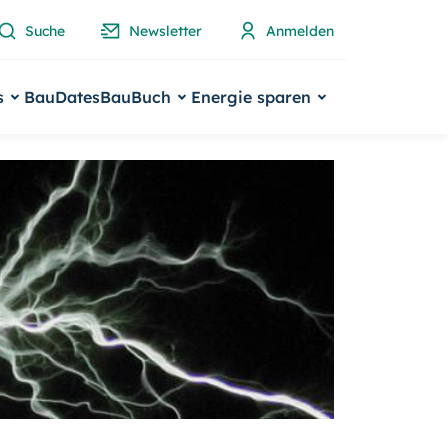
Suche
Newsletter
Anmelden
s
BauDates
BauBuch
Energie sparen