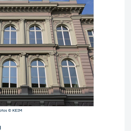
otos © KEIM
g