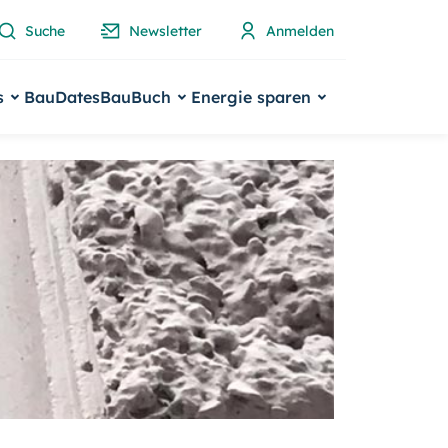
Suche
Newsletter
Anmelden
s
BauDates
BauBuch
Energie sparen