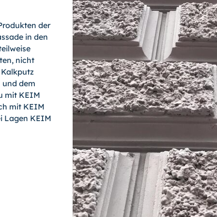
 Produkten der
assade in den
eilweise
en, nicht
 Kalkputz
n und dem
au mit KEIM
ich mit KEIM
wei Lagen KEIM