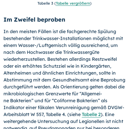
Tabelle 3
(
Tabelle vergrößern
)
Im Zweifel beproben
In den meisten Fällen ist die fachgerechte Spülung
bestehender Trinkwasser-Instal­lationen möglichst mit
einem Wasser-/Luftgemisch völlig ausreichend, um
nach dem Hochwasser die Trinkwassergüte
wiederherzustellen. Bestehen allerdings Restzweifel
oder ein erhöhtes Schutzziel wie in Kindergärten,
Altenheimen und ähnlichen Einrich­tungen, sollte in
Abstimmung mit dem Gesundheitsamt eine Beprobung
durchgeführt werden. Als Orientierung gelten dabei die
mikrobiologischen Grenzwerte für “Allgemei­
ne Bakterien” und für “Coliforme Bakterien” als
Indikator einer fäkalen Verunreinigung gemäß DVGW-
Arbeitsblatt W 557, Tabelle 4. (siehe
Tabelle 2
). Eine
weitergehende Untersuchung auf Legionellen ist nicht
notwendig, auf Pseudomonaden nur bei beson­deren