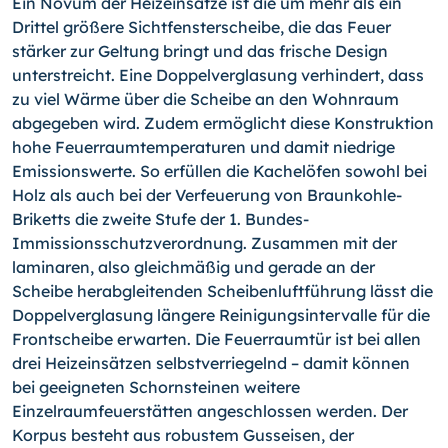
Ein Novum der Heizeinsätze ist die um mehr als ein
Drittel grö­ßere Sichtfensterscheibe, die das Feuer
stärker zur Geltung bringt und das frische Design
unterstreicht. Eine Doppelvergla­sung verhindert, dass
zu viel Wärme über die Scheibe an den Wohnraum
abgegeben wird. Zudem ermöglicht diese Konstruk­tion
hohe Feuerraumtemperaturen und damit niedrige
Emissionswerte. So erfüllen die Kachelöfen sowohl bei
Holz als auch bei der Verfeuerung von Braunkohle-
Briketts die zweite Stufe der 1. Bundes-
Immissionsschutzverordnung. Zusammen mit der
lamina­ren, also gleichmäßig und gerade an der
Scheibe herabgleitenden Scheibenluftführung lässt die
Doppelverglasung längere Reinigungsintervalle für die
Frontscheibe erwarten. Die Feuerraumtür ist bei allen
drei Heizeinsätzen selbstverriegelnd – damit können
bei geeigneten Schornsteinen weitere
Einzelraumfeuerstätten angeschlossen werden. Der
Korpus besteht aus robustem Gusseisen, der