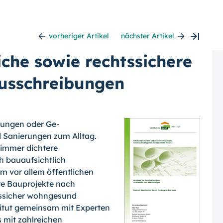
vorheriger Artikel
nächster Artikel
liche sowie rechtssichere
usschreibungen
gungen oder Ge­
 Sanierungen zum Alltag.
immer dich­tere
 bauaufsicht­lich
 vor allem öf­fentlichen
re Bau­projekte nach
tssi­cher wohngesund
titut gemeinsam mit Experten
 mit zahlreichen