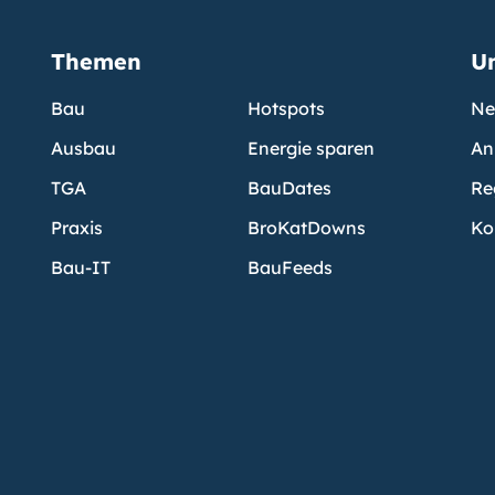
Themen
U
Bau
Hotspots
Ne
Ausbau
Energie sparen
An
TGA
BauDates
Re
Praxis
BroKatDowns
Ko
Bau-IT
BauFeeds