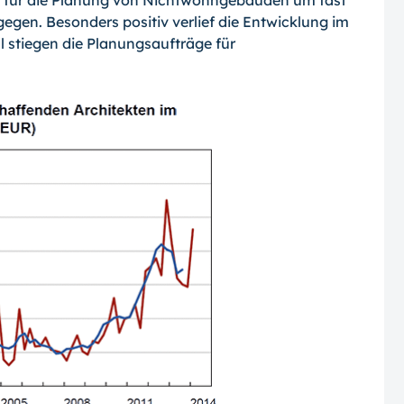
 für die Planung von Nichtwohn­gebäuden um fast
en. Besonders posi­tiv verlief die Entwicklung im
stiegen die Planungsaufträge für