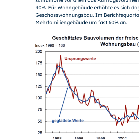
schrumpfte vor allem das Auftragsvolumen
40%. Für Wohngebäude erhöhte es sich dageg
Geschosswohnungsbau. Im Berichtsquartal 
Mehrfamiliengebäude um fast 60% an.