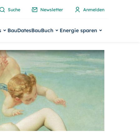
Suche
Newsletter
Anmelden
s
BauDates
BauBuch
Energie sparen