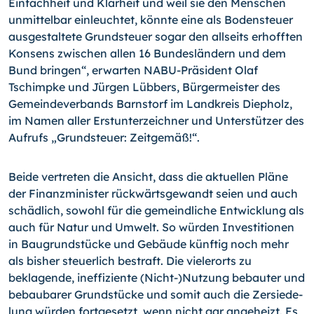
Ein­fachheit und Klarheit und weil sie den Menschen
unmittelbar einleuchtet, könnte eine als Bodensteuer
ausgestaltete Grundsteuer sogar den allseits erhofften
Konsens zwi­schen allen 16 Bundesländern und dem
Bund bringen“, erwarten NABU-Präsident Olaf
Tschimpke und Jürgen Lübbers, Bürgermeister des
Gemeindeverbands Barnstorf im Landkreis Diepholz,
im Namen aller Erstunterzeichner und Unterstützer des
Aufrufs „Grundsteuer: Zeitgemäß!“.
Beide vertreten die Ansicht, dass die aktuellen Pläne
der Finanzminister rückwärts­gewandt seien und auch
schädlich, sowohl für die gemeindliche Entwicklung als
auch für Natur und Umwelt. So würden Investitionen
in Baugrundstücke und Gebäude künf­tig noch mehr
als bisher steuerlich bestraft. Die vielerorts zu
beklagende, ineffiziente (Nicht-)Nutzung bebauter und
bebaubarer Grundstücke und somit auch die Zersiede­
lung würden fortgesetzt, wenn nicht gar angeheizt. Es