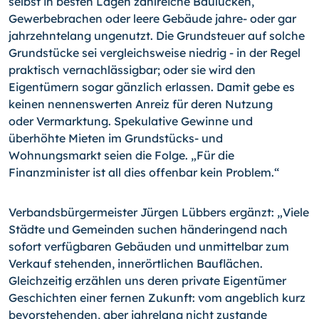
selbst in besten Lagen zahlreiche Baulücken,
Gewerbebrachen oder leere Gebäude jahre- oder gar
jahrzehn­telang unge­nutzt. Die Grundsteuer auf solche
Grundstücke sei vergleichsweise nied­rig - in der Re­gel
praktisch vernachlässigbar; oder sie wird den
Eigentümern sogar gänzlich erlassen. Damit gebe es
keinen nennenswerten Anreiz für deren Nutzung
oder Vermarktung. Spekulative Gewinne und
überhöhte Mieten im Grundstücks- und
Wohnungsmarkt seien die Folge. „Für die
Finanzminister ist all dies offenbar kein Prob­lem.“
Verbandsbürgermeister Jürgen Lübbers ergänzt: „Viele
Städte und Gemeinden suchen händeringend nach
sofort verfügbaren Gebäuden und unmittelbar zum
Verkauf ste­henden, innerörtlichen Bauflächen.
Gleichzeitig erzählen uns deren private Eigentümer
Geschichten einer fernen Zukunft: vom angeblich kurz
bevorstehenden, aber jahrelang nicht zustande