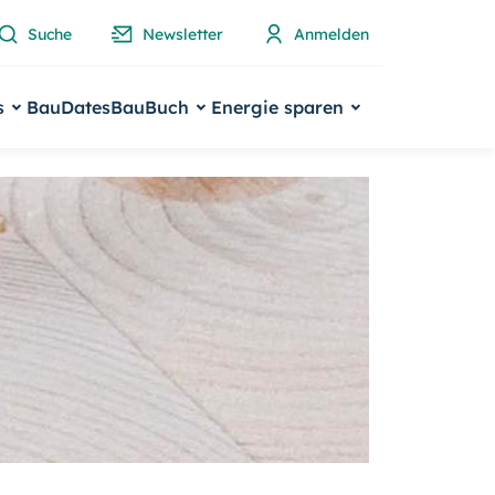
Suche
Newsletter
Anmelden
s
BauDates
BauBuch
Energie sparen