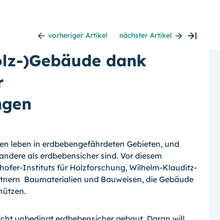
vorheriger Artikel
nächster Artikel
olz-)Gebäude dank
r
ngen
hen leben in erdbebengefährdeten Gebieten, und
 andere als erdbebensicher sind. Vor diesem
ofer-Instituts für Holzforschung, Wilhelm-Klauditz-
rtnern Baumaterialien und Bauweisen, die Gebäude
hützen.
icht unbedingt erdbebensicher gebaut. Daran will