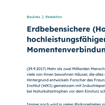
|
Baulinks
Redaktion
Erdbebensichere (H
hochleistungsfähige
Momentenverbindu
(29.9.2017) Mehr als zwei Milliarden Mensc
viele von ihnen bewohnen Häuser, die alles
Hintergrund entwickeln Forscher des Fraunh
Institut (WKI) gemeinsam mit Industriepa
bei Naturkatastrophen vor dem Einsturz sc
Immer noch wird in vielen Risikogebieten n