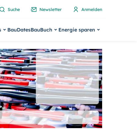
Suche
Newsletter
Anmelden
s
BauDates
BauBuch
Energie sparen