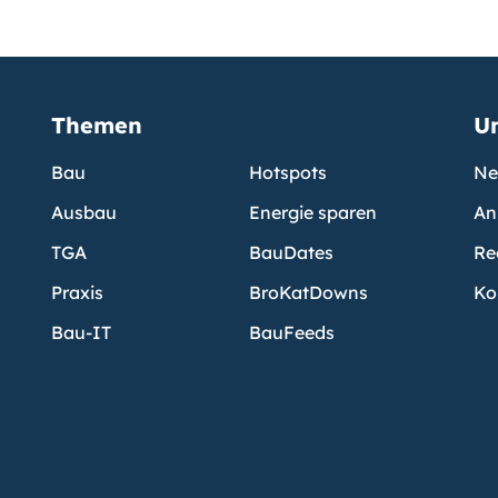
Themen
U
Bau
Hotspots
Ne
Ausbau
Energie sparen
An
TGA
BauDates
Re
Praxis
BroKatDowns
Ko
Bau-IT
BauFeeds