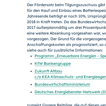
Der Fördersatz beim Tilgungszuschuss gibt a
für den Kauf und Einbau eines Batteriespei
Jahresende beträgt er noch 10%. Ursprünglich
2018 in Kraft treten. Da das Bundeswirtsc
2017 außerplanmäßig um drei Prozentpunk
eine weitere Absenkung vorgesehen war, wur
vorgezogen. Der Grund für die vorgezogen
Anschaffungskosten als prognostiziert, so 
siehe auch für zusätzliche Informationen:
Programm „Erneuerbare Energien – Spe
KfW Bankengruppe
Zukunft Altbau
c/o KEA Klimaschutz- und Energieagen
Bundeswirtschaftsministerium
Deutsches Energieberater-Netzwerk (
zumeist jüngere Beiträge, die auf diesen ve