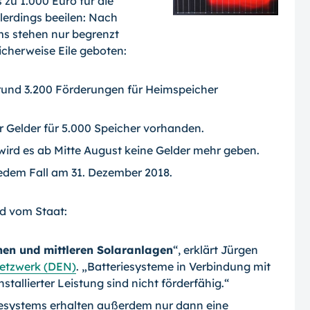
 zu 1.000 Euro für die
llerdings beeilen: Nach
s stehen nur begrenzt
icherweise Eile geboten:
 rund 3.200 Förderungen für Heimspeicher
r Gelder für 5.000 Speicher vorhanden.
, wird es ab Mitte August keine Gelder mehr geben.
edem Fall am 31. Dezember 2018.
ld vom Staat:
nen und mittleren Solaranlagen
“, erklärt Jürgen
etzwerk (DEN)
. „Batteriesysteme in Verbindung mit
tallierter Leistung sind nicht förderfähig.“
iesystems erhalten außerdem nur dann eine