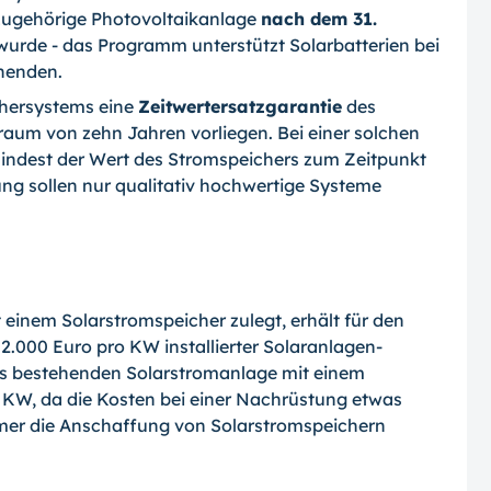
azugehörige Photovoltaikanlage
nach dem 31.
urde - das Programm unterstützt Solarbatterien bei
henden.
chersystems eine
Zeitwertersatzgarantie
des
traum von zehn Jahren vorliegen. Bei einer solchen
mindest der Wert des Stromspeichers zum Zeitpunkt
ung sollen nur qualitativ hochwertige Systeme
 einem Solarstromspeicher zulegt, erhält für den
.000 Euro pro KW installierter So­lar­anlagen-
its bestehenden Solarstromanlage mit einem
je KW, da die Kosten bei einer Nachrüstung etwas
ümer die Anschaffung von Solarstromspeichern