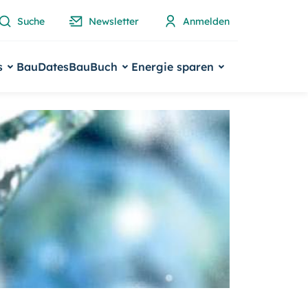
Suche
Newsletter
Anmelden
s
BauDates
BauBuch
Energie sparen