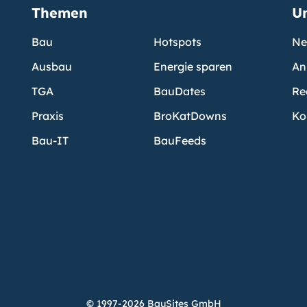
Themen
U
Bau
Hotspots
Ne
Ausbau
Energie sparen
An
TGA
BauDates
Re
Praxis
BroKatDowns
Ko
Bau-IT
BauFeeds
© 1997-2026 BauSites GmbH